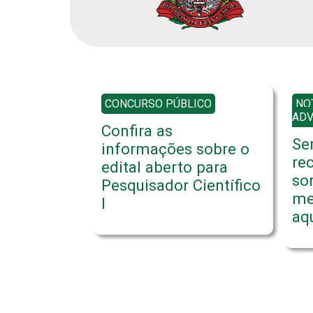
CONCURSO PÚBLICO
NO
AD
Confira as
Se
informações sobre o
re
edital aberto para
so
Pesquisador Científico
me
I
aq