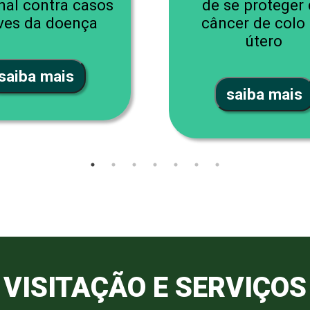
nal contra casos
de se proteger
ves da doença
câncer de colo
útero
saiba mais
saiba mais
VISITAÇÃO E SERVIÇOS