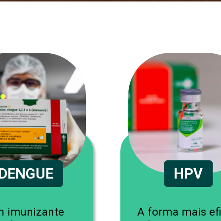
DENGUE
HPV
 imunizante
A forma mais ef