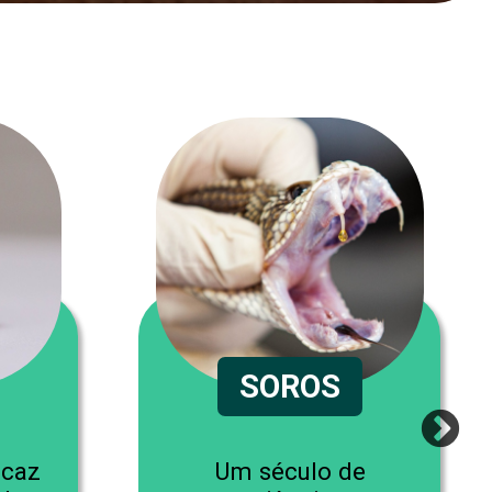
SOROS
icaz
Um século de