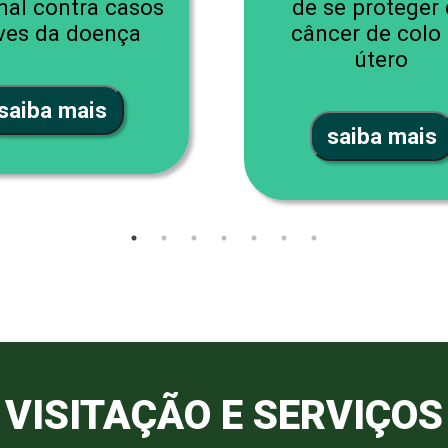
nal contra casos
de se proteger
ves da doença
câncer de colo
útero
saiba mais
saiba mais
VISITAÇÃO E SERVIÇOS