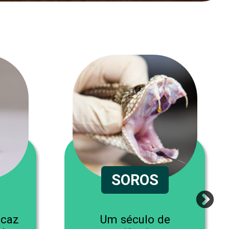
SOROS
icaz
Um século de