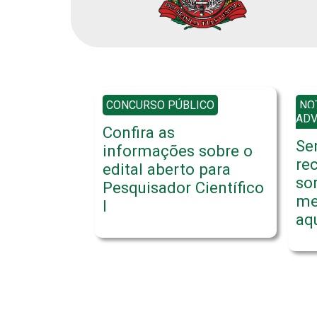
CONCURSO PÚBLICO
NO
AD
Confira as
Se
informações sobre o
re
edital aberto para
so
Pesquisador Científico
me
I
aq