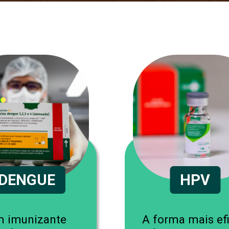
DENGUE
HPV
 imunizante
A forma mais ef