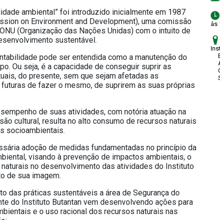
lidade ambiental” foi introduzido inicialmente em 1987
sion on Environment and Development), uma comissão
às
ONU (Organização das Nações Unidas) com o intuito de
desenvolvimento sustentável.
Ins
Bu
tentabilidade pode ser entendida como a manutenção do
Av
po. Ou seja, é a capacidade de conseguir suprir as
Ci
ais, do presente, sem que sejam afetadas as
Sã
 futuras de fazer o mesmo, de suprirem as suas próprias
desempenho de suas atividades, com notória atuação na
são cultural, resulta no alto consumo de recursos naturais
s socioambientais.
essária adoção de medidas fundamentadas no princípio da
biental, visando à prevenção de impactos ambientais, o
 naturais no desenvolvimento das atividades do Instituto
nto de sua imagem.
to das práticas sustentáveis a área de Segurança do
te do Instituto Butantan vem desenvolvendo ações para
ientais e o uso racional dos recursos naturais nas