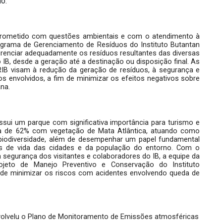
o:
prometido com questões ambientais e com o atendimento à 
ograma de Gerenciamento de Resíduos do Instituto Butantan 
gerenciar adequadamente os resíduos resultantes das diversas 
 IB, desde a geração até a destinação ou disposição final. As 
B visam à redução da geração de resíduos, à segurança e 
s envolvidos, a fim de minimizar os efeitos negativos sobre 
na.
ssui um parque com significativa importância para turismo e 
rca de 62% com vegetação de Mata Atlântica, atuando como 
 biodiversidade, além de desempenhar um papel fundamental 
s de vida das cidades e da população do entorno. 
Com o 
a segurança dos visitantes e colaboradores do IB, a equipe da 
eto de Manejo Preventivo e Conservação do Instituto 
 de minimizar os riscos com acidentes envolvendo queda de 
s
volvelu o Plano de Monitoramento de Emissões atmosféricas 