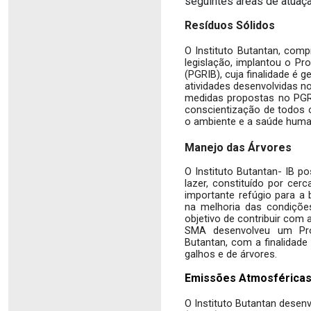
seguintes áreas de atuaçã
Resíduos Sólidos
O Instituto Butantan, com
legislação, implantou o Pr
(PGRIB), cuja finalidade é 
atividades desenvolvidas no
medidas propostas no PGRI
conscientização de todos o
o ambiente e a saúde huma
Manejo das Árvores
O Instituto Butantan- IB po
lazer, constituído por ce
importante refúgio para a
na melhoria das condiçõe
objetivo de contribuir com 
SMA desenvolveu um Proj
Butantan, com a finalidade
galhos e de árvores.
Emissões Atmosférica
O Instituto Butantan desen