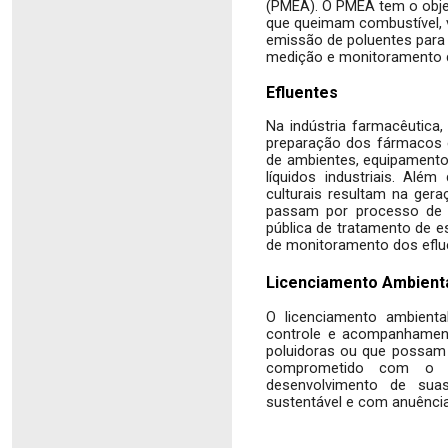
(PMEA). O PMEA tem o obje
que queimam combustível, 
emissão de poluentes para 
medição e monitoramento da
Efluentes 
Na indústria farmacêutica, 
preparação dos fármacos e 
de ambientes, equipamentos 
líquidos industriais. Além
culturais resultam na geraç
passam por processo de t
pública de tratamento de e
de monitoramento dos efl
Licenciamento Ambient
O licenciamento ambienta
controle e acompanhamento
poluidoras ou que possam
comprometido com o at
desenvolvimento de suas
sustentável e com anuência