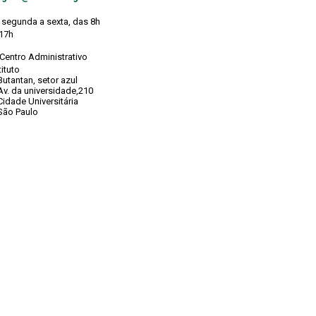
segunda a sexta, das 8h
 17h
Centro Administrativo
tituto
tantan, setor azul
. da universidade,210
dade Universitária
o Paulo