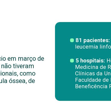
81 pacientes:
leucemia linfo
ício em março de
5 hospitais:
Ho
 não tiveram
Medicina de Ri
ionais, como
Clínicas da Un
Faculdade de 
ula óssea, de
Beneficência 