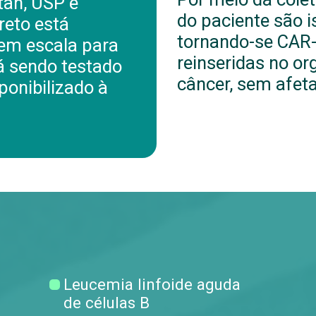
tan, USP e
do paciente são i
reto está
tornando-se CAR-
 em escala para
reinseridas no o
tá sendo testado
câncer, sem afeta
ponibilizado à
Leucemia linfoide aguda
de células B