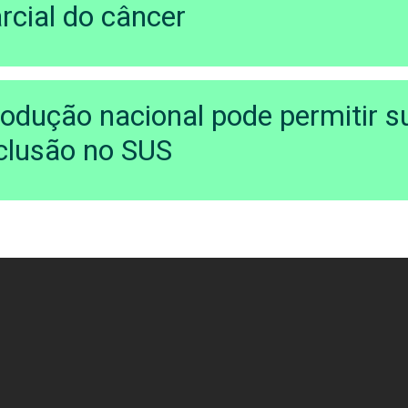
rcial do câncer
odução nacional pode permitir s
clusão no SUS