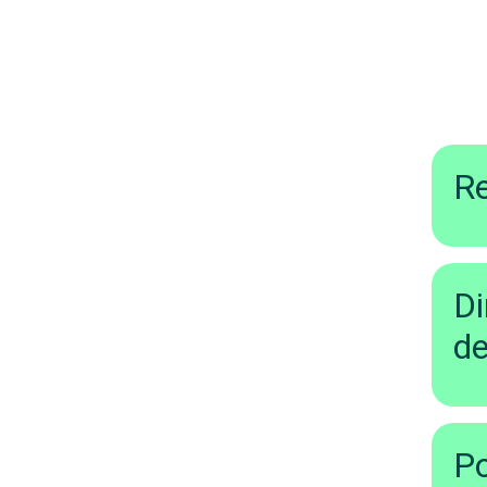
Re
Di
de
Po