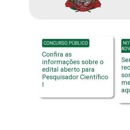
CONCURSO PÚBLICO
NO
AD
Confira as
Se
informações sobre o
re
edital aberto para
so
Pesquisador Científico
me
I
aq