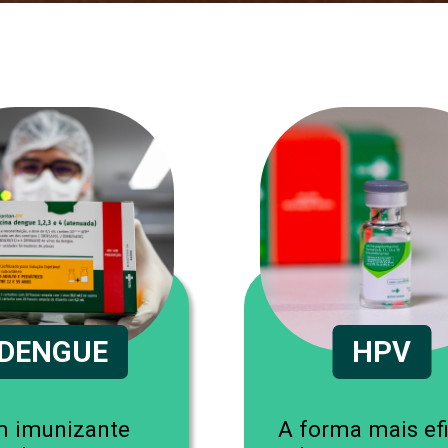
DENGUE
HPV
 imunizante
A forma mais ef