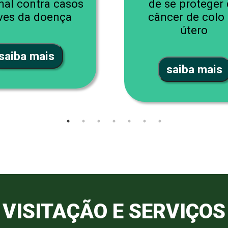
nal contra casos
de se proteger
ves da doença
câncer de colo
útero
saiba mais
saiba mais
VISITAÇÃO E SERVIÇOS