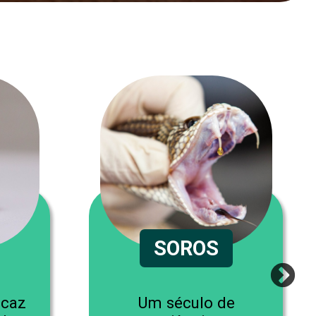
SOROS
icaz
Um século de